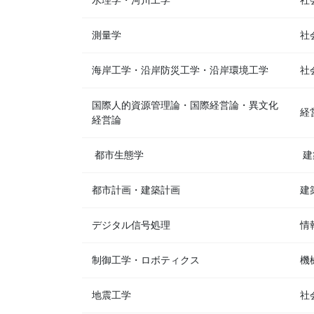
水理学・河川工学
社
測量学
社
海岸工学・沿岸防災工学・沿岸環境工学
社
国際人的資源管理論・国際経営論・異文化
経
経営論
都市生態学
建
都市計画・建築計画
建
デジタル信号処理
情
制御工学・ロボティクス
機
地震工学
社