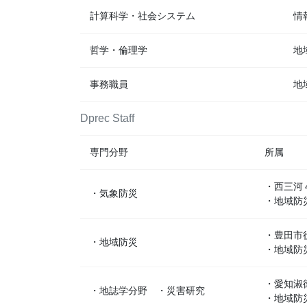
計算科学・社会システム
情
哲学・倫理学
地
事務職員
地
Dprec Staff
専門分野
所属
・西三河
・気象防災
・地域防
・豊田市
・地域防災
・地域防
・愛知淑
・地誌学分野 ・災害研究
・地域防