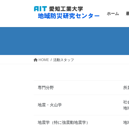
コ
ナ
ン
ビ
ホーム
テ
ゲ
ン
ー
ツ
シ
へ
ョ
ス
ン
キ
に
ッ
移
HOME
活動スタッフ
プ
動
専門分野
所
社
地震・火山学
地
地震学（特に強震動地震学）
地