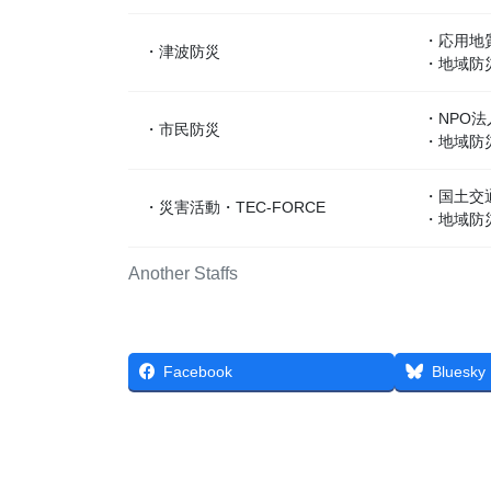
・応用地
・津波防災
・地域防
・NPO
・市民防災
・地域防
・国土交
・災害活動・TEC-FORCE
・地域防
Another Staffs
Facebook
Bluesky