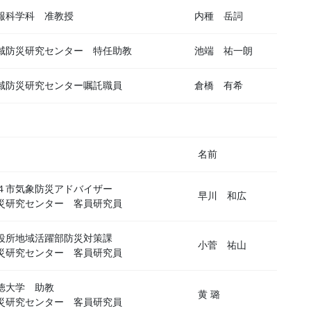
報科学科 准教授
内種 岳詞
域防災研究センター 特任助教
池端 祐一朗
域防災研究センター嘱託職員
倉橋 有希
名前
４市気象防災アドバイザー
早川 和広
災研究センター 客員研究員
役所地域活躍部防災対策課
小菅 祐山
災研究センター 客員研究員
徳大学 助教
黄 璐
災研究センター 客員研究員