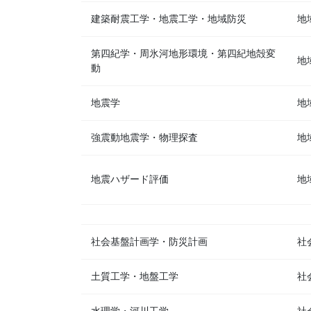
建築耐震工学・地震工学・地域防災
地
第四紀学・周氷河地形環境・第四紀地殻変
地
動
地震学
地
強震動地震学・物理探査
地
地震ハザード評価
地
社会基盤計画学・防災計画
社
土質工学・地盤工学
社