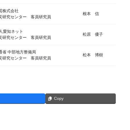
質株式会社
根本 信
災研究センター 客員研究員
法人愛知ネット
松原 優子
災研究センター 客員研究員
通省 中部地方整備局
松本 博樹
災研究センター 客員研究員
Copy